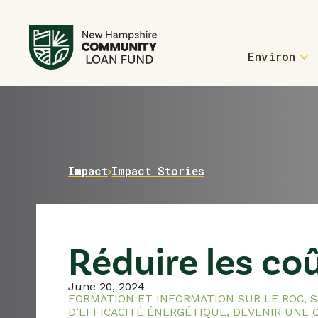
Environ
For Homebu
Welcome Home
Homebuyer Re
Home
Impact
Impact Stories
Welcome Home
For Manufa
Réduire les co
Form an ROC
Learn More A
June 20, 2024
FORMATION ET INFORMATION SUR LE ROC
,
S
D’EFFICACITÉ ÉNERGÉTIQUE
,
DEVENIR UNE