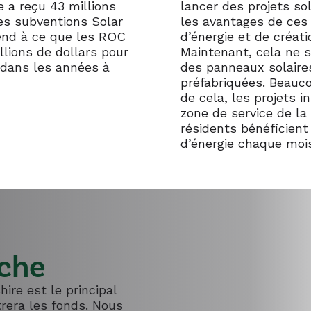
 a reçu 43 millions
lancer des projets so
es subventions Solar
les avantages de ces
tend à ce que les ROC
d’énergie et de créat
lions de dollars pour
Maintenant, cela ne s
dans les années à
des panneaux solaire
préfabriquées. Beauc
de cela, les projets 
zone de service de l
résidents bénéficient
d’énergie chaque moi
che
ire est le principal
trera les fonds. Nous