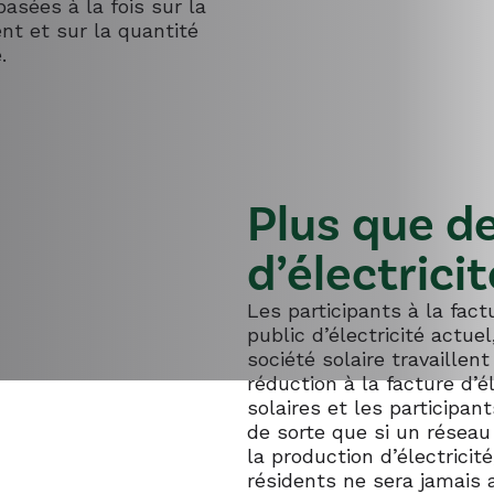
asées à la fois sur la
t et sur la quantité
.
Plus que d
d’électrici
Les participants à la fact
public d’électricité actuel
société solaire travaille
réduction à la facture d’
solaires et les participa
de sorte que si un réseau
la production d’électricit
résidents ne sera jamais a