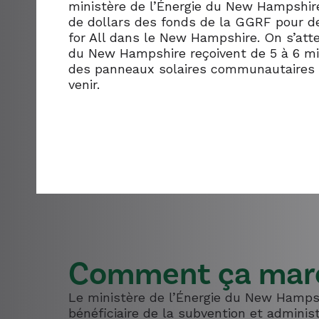
ministère de l’Énergie du New Hampshire
de dollars des fonds de la GGRF pour d
for All dans le New Hampshire. On s’at
du New Hampshire reçoivent de 5 à 6 mil
des panneaux solaires communautaires 
venir.
Comment ça mar
Le ministère de l’Énergie du New Hampsh
bénéficiaire de la subvention et adminis