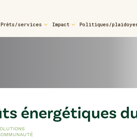
Prêts/services
Impact
Politiques/plaidoye
yers
For Small Busine
 Loans & Coaching
Small Business Loa
sources
 Loans - Refinancing
ctured-home Owners
For Small Towns 
ûts énergétiques d
bout ROCs
OLUTIONS
 COMMUNAUTÉ