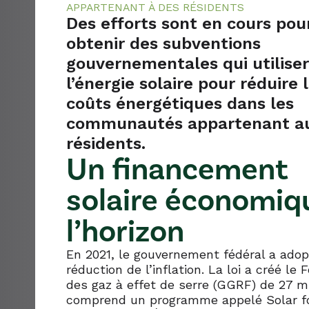
APPARTENANT À DES RÉSIDENTS
For Current
Des efforts sont en cours pou
obtenir des subventions
List of N.H. R
gouvernementales qui utilise
l’énergie solaire pour réduire 
coûts énergétiques dans les
communautés appartenant a
résidents.
Un financement
solaire économiq
l’horizon
En 2021, le gouvernement fédéral a adopt
réduction de l’inflation. La loi a créé le
des gaz à effet de serre (GGRF) de 27 mil
comprend un programme appelé Solar for 