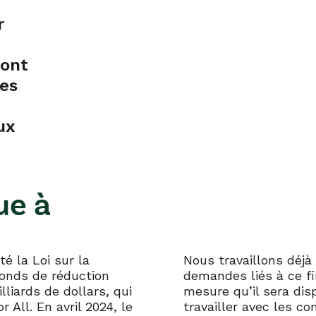
 ROC Residents
Energy Efficiency
r
OCs
Energy Solutions L
ront
les
ux
ue à
é la Loi sur la
Nous travaillons déjà
 Fonds de réduction
demandes liés à ce fi
liards de dollars, qui
mesure qu’il sera di
All. En avril 2024, le
travailler avec les c