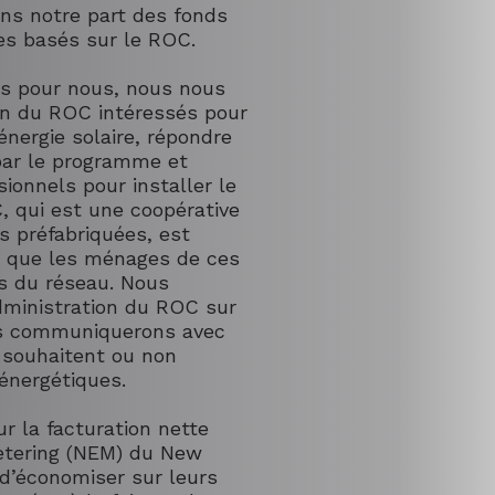
ons notre part des fonds
es basés sur le ROC.
es pour nous, nous nous
on du ROC intéressés pour
’énergie solaire, répondre
par le programme et
ionnels pour installer le
 qui est une coopérative
s préfabriquées, est
te que les ménages de ces
s du réseau. Nous
dministration du ROC sur
ous communiquerons avec
s souhaitent ou non
énergétiques.
ur la facturation nette
etering (NEM) du New
d’économiser sur leurs