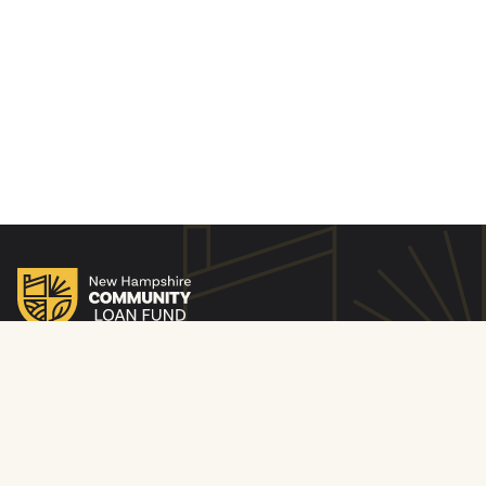
© 2010-26 Fonds d’emprunt communautaire du New
Hampshire. Tous droits réservés. New Hampshire
Community Loan Fund Inc. est un fournisseur et un
employeur qui souscrit au principe de l’égalité des
chances. N° d’identification NMLS 253893. Agréé par le
New Hampshire Banking Department. Prêteur de
logement égal.
Politique de confidentialité
Politique de confidentialité du site Web