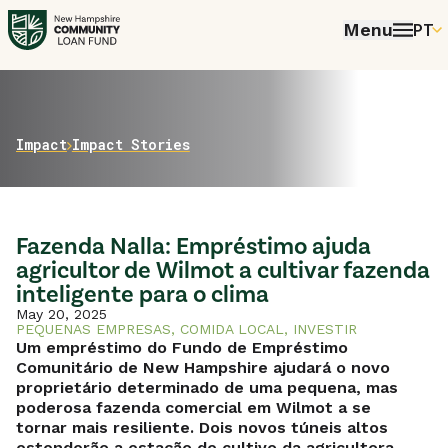
Menu
PT
EN
PT
FR
Home
Impact
Impact Stories
ES
Fazenda Nalla: Empréstimo ajuda
agricultor de Wilmot a cultivar fazenda
inteligente para o clima
May 20, 2025
PEQUENAS EMPRESAS
,
COMIDA LOCAL
,
INVESTIR
Um empréstimo do Fundo de Empréstimo
Comunitário de New Hampshire ajudará o novo
proprietário determinado de uma pequena, mas
poderosa fazenda comercial em Wilmot a se
tornar mais resiliente. Dois novos túneis altos
estenderão a estação de cultivo da agricultora